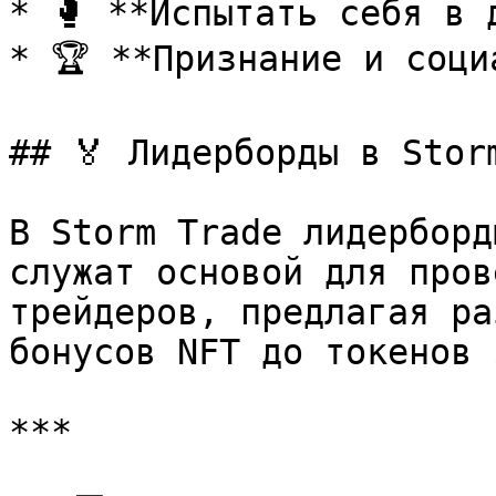
* 🥊 **Испытать себя в 
* 🏆 **Признание и соци
## 🏅 Лидерборды в Storm
В Storm Trade лидерборд
служат основой для пров
трейдеров, предлагая ра
бонусов NFT до токенов 
***
