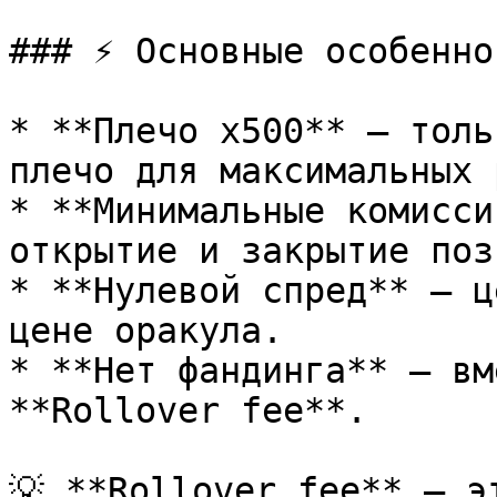
### ⚡ Основные особеннос
* **Плечо x500** — толь
плечо для максимальных 
* **Минимальные комисси
открытие и закрытие поз
* **Нулевой спред** — ц
цене оракула.

* **Нет фандинга** — вм
**Rollover fee**.

💡 **Rollover fee** — э