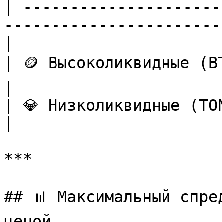
| ---------------------
-----------------------
|

| 🪙 Высоколиквидные (BTC, ETH, и др.) | 10%         
|

| 💎 Низколиквидные (TON, PEPE, и др.) | 5%           
|

***

## 📊 Максимальный спре
ценой
