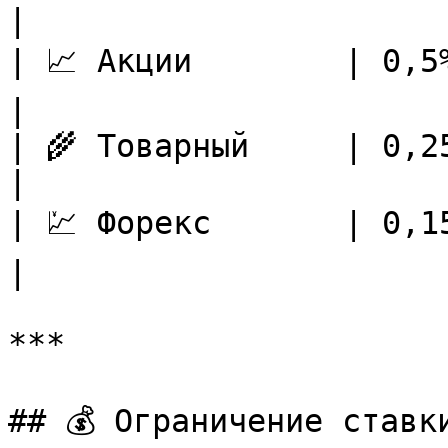
|

| 📈 Акции        | 0,5%                                        
|

| 🌾 Товарный     | 0,25%                                    
|

| 💹 Форекс       | 0,15%                                    
|

***

## 💰 Ограничение ставки