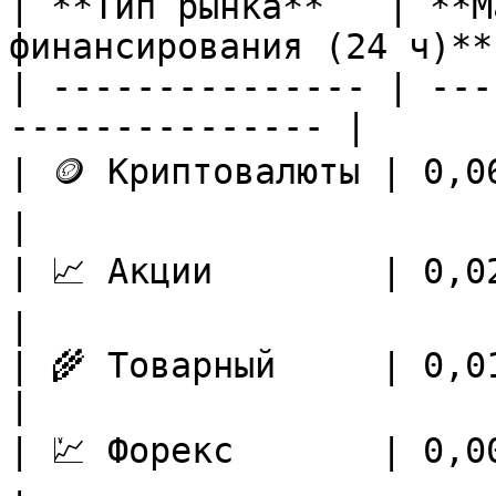
| **Тип рынка**   | **М
финансирования (24 ч)** 
| --------------- | ---
--------------- |

| 🪙 Криптовалюты | 0,0625%                              
|

| 📈 Акции        | 0,020%                                 
|

| 🌾 Товарный     | 0,01%                                    
|

| 💹 Форекс       | 0,00625%                           