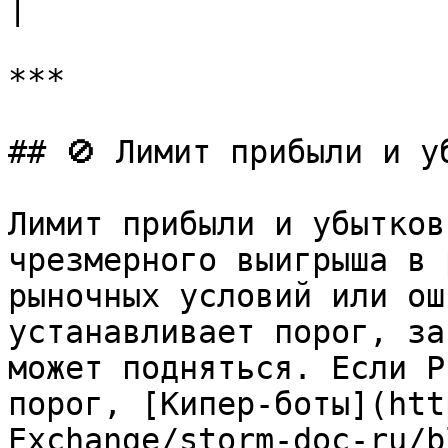
|

***

## 🚫 Лимит прибыли и уб
Лимит прибыли и убытков
чрезмерного выигрыша в 
рыночных условий или ош
устанавливает порог, за
может подняться. Если P
порог, [Кипер-боты](htt
Exchange/storm-doc-ru/b