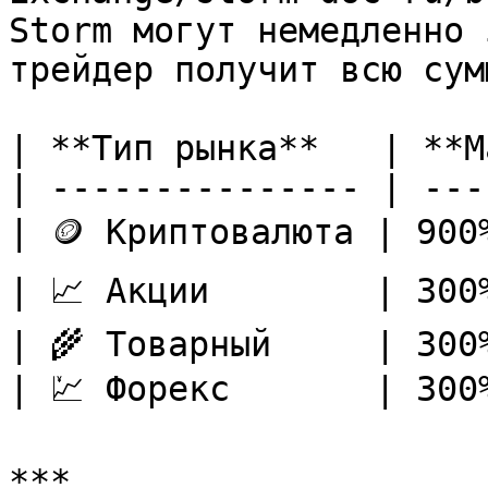
Storm могут немедленно 
трейдер получит всю сум
| **Тип рынка**   | **М
| --------------- | ---
| 🪙 Криптовалюта | 900%
| 📈 Акции        | 300%
| 🌾 Товарный     | 300%
| 💹 Форекс       | 300%
***
