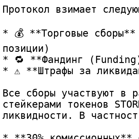
Протокол взимает следую
* 💰 **Торговые сборы**
позиции)

* 🔁 **Фандинг (Funding)
* ⚠️ **Штрафы за ликвида
Все сборы участвуют в р
стейкерами токенов STOR
ликвидности. В частности
* **30% комиссионных** 