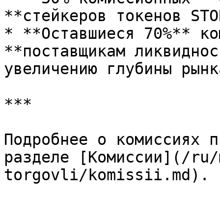
**стейкеров токенов STO
* **Оставшиеся 70%** ко
**поставщикам ликвиднос
увеличению глубины рынка
***

Подробнее о комиссиях п
разделе [Комиссии](/ru/