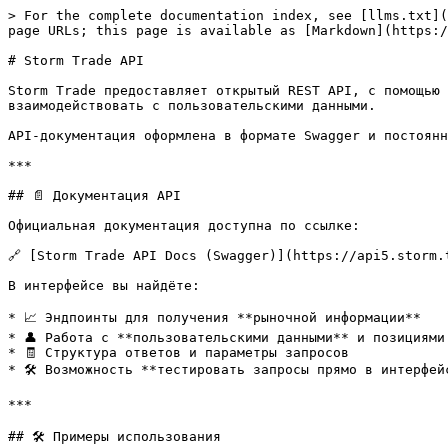
> For the complete documentation index, see [llms.txt](
page URLs; this page is available as [Markdown](https:/
# Storm Trade API

Storm Trade предоставляет открытый REST API, с помощью 
взаимодействовать с пользовательскими данными.

API-документация оформлена в формате Swagger и постоянн
***

## 📄 Документация API

Официальная документация доступна по ссылке:

🔗 [Storm Trade API Docs (Swagger)](https://api5.storm.t
В интерфейсе вы найдёте:

* 📈 Эндпоинты для получения **рыночной информации**

* 👤 Работа с **пользовательскими данными** и позициями

* 🧾 Структура ответов и параметры запросов

* 🛠️ Возможность **тестировать запросы прямо в интерфейс
***

## 🛠 Примеры использования
