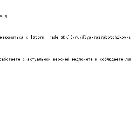
код

накомиться с [Storm Trade SDK](/ru/dlya-razrabotchikov/s